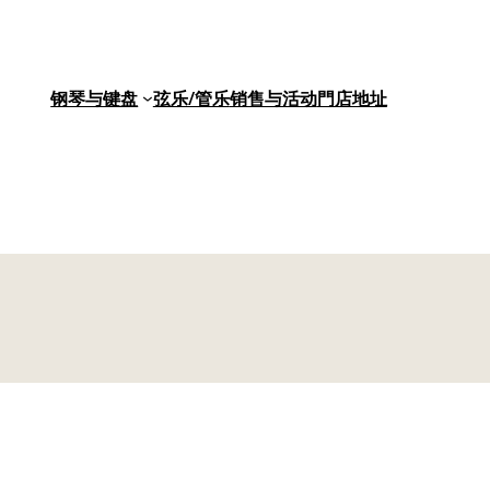
钢琴与键盘
弦乐/管乐
销售与活动
門店地址