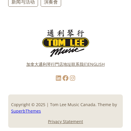
新闻与活动
演奏會
加拿大通利琴行門店地址
联系我们
ENGLISH
LinkedIn
Facebook
Instagram
Copyright © 2025 | Tom Lee Music Canada. Theme by
SuperbThemes
Privacy Statement