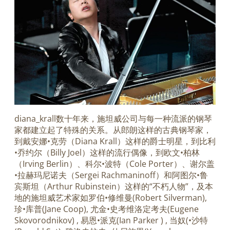
diana_krall数十年来，施坦威公司与每一种流派的钢琴
家都建立起了特殊的关系。从郎朗这样的古典钢琴家，
到戴安娜•克劳（Diana Krall）这样的爵士明星，到比利
•乔约尔（Billy Joel）这样的流行偶像，到欧文•柏林
（Irving Berlin）、科尔•波特（Cole Porter）、谢尔盖
•拉赫玛尼诺夫（Sergei Rachmaninoff）和阿图尔•鲁
宾斯坦（Arthur Rubinstein）这样的“不朽人物”，及本
地的施坦威艺术家如罗伯•修维曼(Robert Silverman),
珍•库普(Jane Coop), 尤金•史考维洛定考夫(Eugene
Skovorodnikov) , 易恩•派克(Ian Parker ) , 当奴(•沙特