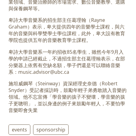
業領域、音樂治療師的市場需求、數位音樂教學、選購
與保養鋼琴等。
卑詩大學音樂系的招生部主任葛理翰（Rayne
Graham）表示，卑大提供四年的音樂學士課程，與六
年的音樂與科學雙學士學位課程，此外，卑大設有教育
學院也提供五年的音樂教育學士課程。
卑詩大學音樂系一年約招收85名學生，雖然今年9月入
學的申請已經截止，不過招生部主任葛理翰表示，在部
分樂器上依舊有空缺名額，學子們還是可以聯絡音樂
系：music.advisor@ubc.ca
施坦威鋼琴（Steinway）資深經理史奈德（Robert
Snyder）受記者採訪時，鼓勵年輕子弟勇敢踏入音樂的
領域。他不忘宣傳「學音樂的孩子不變壞，學音樂的孩
子更聰明」，並以身邊的例子來鼓勵年輕人，不要怕學
音樂即會失業
events
sponsorship