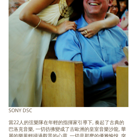
SONY DSC
當22人的弦樂隊在年輕的指揮家引導下, 奏起了古典的
巴洛克音樂, 一切彷彿變成了古歐洲的皇室音樂沙龍, 華
麗的樂風輕掃過觀眾的心靈, 一切是那麼的優雅愉悅, 突