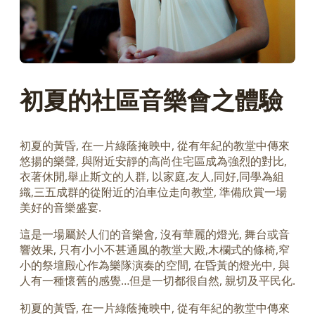
初夏的社區音樂會之體驗
初夏的黃昏, 在一片綠蔭掩映中, 從有年紀的教堂中傳來
悠揚的樂聲, 與附近安靜的高尚住宅區成為強烈的對比,
衣著休閒,舉止斯文的人群, 以家庭,友人,同好,同學為組
織,三五成群的從附近的泊車位走向教堂, 準備欣賞一場
美好的音樂盛宴.
這是一場屬於人们的音樂會, 沒有華麗的燈光, 舞台或音
響效果, 只有小小不甚通風的教堂大殿,木欄式的條椅,窄
小的祭壇殿心作為樂隊演奏的空間, 在昏黃的燈光中, 與
人有一種懷舊的感覺…但是一切都很自然, 親切及平民化.
初夏的黃昏, 在一片綠蔭掩映中, 從有年紀的教堂中傳來