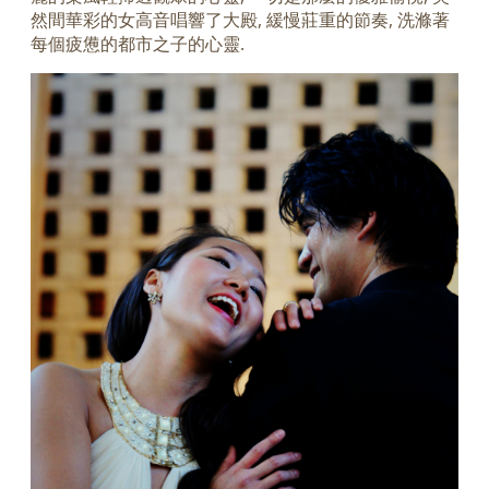
然間華彩的女高音唱響了大殿, 緩慢莊重的節奏, 洗滌著
每個疲憊的都市之子的心靈.