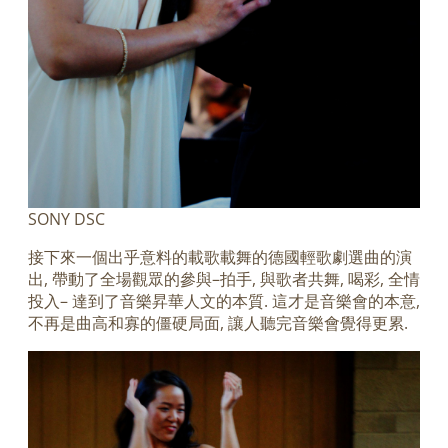
SONY DSC
接下來一個出乎意料的載歌載舞的德國輕歌劇選曲的演
出, 帶動了全場觀眾的參與–拍手, 與歌者共舞, 喝彩, 全情
投入– 達到了音樂昇華人文的本質. 這才是音樂會的本意,
不再是曲高和寡的僵硬局面, 讓人聽完音樂會覺得更累.