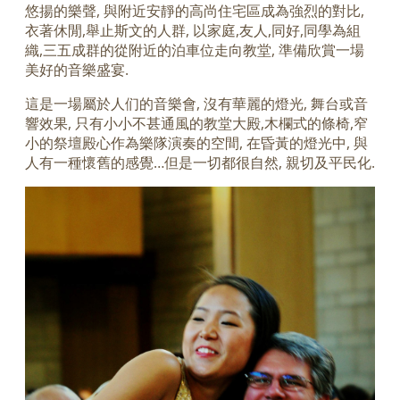
悠揚的樂聲, 與附近安靜的高尚住宅區成為強烈的對比,
衣著休閒,舉止斯文的人群, 以家庭,友人,同好,同學為組
織,三五成群的從附近的泊車位走向教堂, 準備欣賞一場
美好的音樂盛宴.
這是一場屬於人们的音樂會, 沒有華麗的燈光, 舞台或音
響效果, 只有小小不甚通風的教堂大殿,木欄式的條椅,窄
小的祭壇殿心作為樂隊演奏的空間, 在昏黃的燈光中, 與
人有一種懷舊的感覺…但是一切都很自然, 親切及平民化.