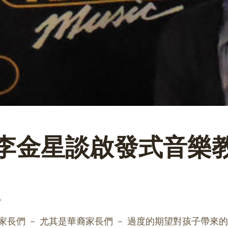
李金星談啟發式音樂
。
長們 － 尤其是華裔家長們 － 過度的期望對孩子帶來