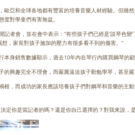
，歐亞和全球各地都有豐富的培養音樂人材經驗。但雖然
態度對學童們有害無益。
利琴行召開記者會，並在會中表示：“有些孩子們已經是‘談琴
 我想，家長對孩子施加的壓力有很多看不到的傷害。“
行本身銷售數據顯示，過去10年內在琴行內購買鋼琴的顧
子的興趣完全不理會，而嚴厲逼迫孩子勤勉學琴，甚至嚴
禍根，而成功的家長應該培養孩子們對鋼琴和音樂的主動
人決定你是當記者的嗎？還是你自己選擇的？對我來說，是