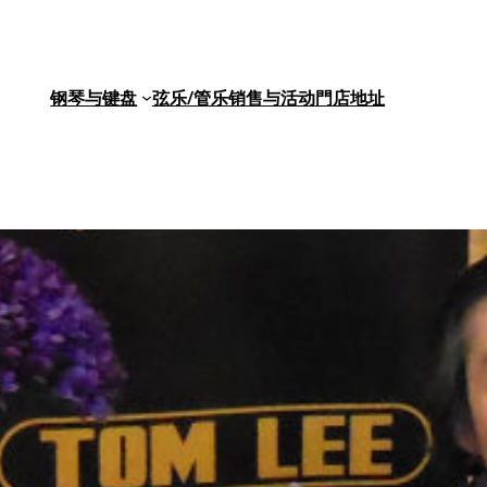
钢琴与键盘
弦乐/管乐
销售与活动
門店地址