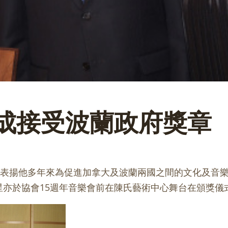
成接受波蘭政府獎章
, 表揚他多年來為促進加拿大及波蘭兩國之間的文化及音樂
星亦於協會15週年音樂會前在陳氏藝術中心舞台在頒獎儀