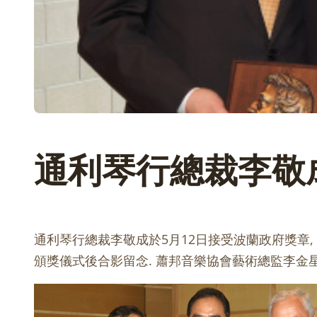
通利琴行總裁李敬
通利琴行總裁李敬成於5月12日接受波蘭政府獎章
頒獎儀式後合影留念. 蕭邦音樂協會藝術總監李金