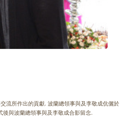
交流所作出的貢獻. 波蘭總領事與及李敬成伉儷於
式後與波蘭總領事與及李敬成合影留念.