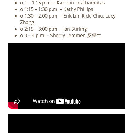
o 1 – 1:15 p.m. – Karnsiri Loathamatas
o 1:15 – 1:30 p.m. – Kathy Phillips
o 1:30 – 2:00 p.m. – Erik Lin, Ricki Chiu, Lucy
Zhang
o 2:15 – 3:00 p.m. – Jan Stirling
o 3 – 4 p.m. – Sherry Lemmen 及學生