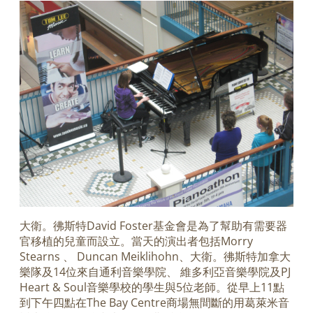
大衛。彿斯特David Foster基金會是為了幫助有需要器
官移植的兒童而設立。當天的演出者包括Morry
Stearns 、 Duncan Meiklihohn、大衛。彿斯特加拿大
樂隊及14位來自通利音樂學院、 維多利亞音樂學院及PJ
Heart & Soul音樂學校的學生與5位老師。從早上11點
到下午四點在The Bay Centre商場無間斷的用葛萊米音